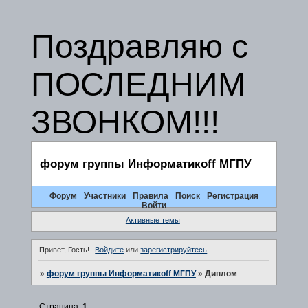
Поздравляю с
ПОСЛЕДНИМ
ЗВОНКОМ!!!
форум группы Информатикоff МГПУ
Форум
Участники
Правила
Поиск
Регистрация
Войти
Активные темы
Привет, Гость!
Войдите
или
зарегистрируйтесь
.
»
форум группы Информатикоff МГПУ
»
Диплом
Страница:
1