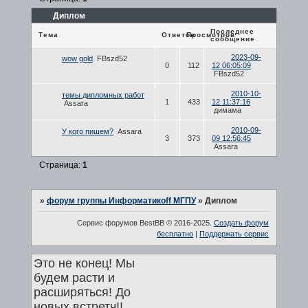
Диплом
Последнее
Тема
Ответов
Просмотров
сообщение
2023-09-
wow gold
FBszd52
0
112
12 06:05:09
FBszd52
2010-10-
темы дипломных работ
1
433
12 11:37:16
Assara
димама
2010-09-
У кого пишем?
Assara
3
373
09 12:56:45
Assara
Страница:
1
»
форум группы Информатикоff МГПУ
»
Диплом
Сервис форумов BestBB © 2016-2025.
Создать форум
бесплатно
|
Поддержать сервис
Это не конец! Мы
будем расти и
расширяться! До
новых встретч!!