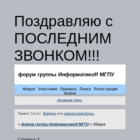
Поздравляю с
ПОСЛЕДНИМ
ЗВОНКОМ!!!
форум группы Информатикоff МГПУ
Форум
Участники
Правила
Поиск
Регистрация
Войти
Активные темы
Привет, Гость!
Войдите
или
зарегистрируйтесь
.
»
форум группы Информатикоff МГПУ
»
Общее
Страница:
1