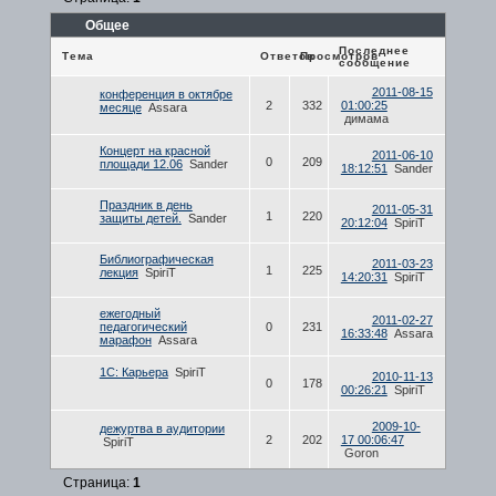
Общее
Последнее
Тема
Ответов
Просмотров
сообщение
2011-08-15
конференция в октябре
2
332
01:00:25
месяце
Assara
димама
Концерт на красной
2011-06-10
0
209
площади 12.06
Sander
18:12:51
Sander
Праздник в день
2011-05-31
1
220
защиты детей.
Sander
20:12:04
SpiriT
Библиографическая
2011-03-23
1
225
лекция
SpiriT
14:20:31
SpiriT
ежегодный
2011-02-27
педагогический
0
231
16:33:48
Assara
марафон
Assara
1С: Карьера
SpiriT
2010-11-13
0
178
00:26:21
SpiriT
2009-10-
дежуртва в аудитории
2
202
17 00:06:47
SpiriT
Goron
Страница:
1