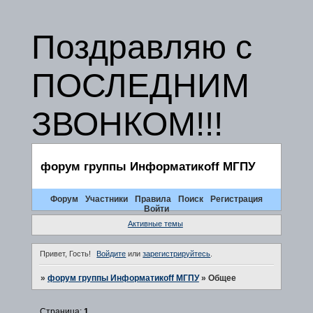
Поздравляю с
ПОСЛЕДНИМ
ЗВОНКОМ!!!
форум группы Информатикоff МГПУ
Форум
Участники
Правила
Поиск
Регистрация
Войти
Активные темы
Привет, Гость!
Войдите
или
зарегистрируйтесь
.
»
форум группы Информатикоff МГПУ
»
Общее
Страница:
1