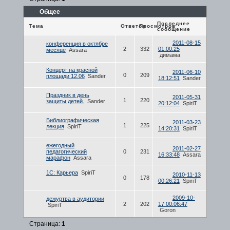
Общее
Последнее
Тема
Ответов
Просмотров
сообщение
2011-08-15
конференция в октябре
2
332
01:00:25
месяце
Assara
димама
Концерт на красной
2011-06-10
0
209
площади 12.06
Sander
18:12:51
Sander
Праздник в день
2011-05-31
1
220
защиты детей.
Sander
20:12:04
SpiriT
Библиографическая
2011-03-23
1
225
лекция
SpiriT
14:20:31
SpiriT
ежегодный
2011-02-27
педагогический
0
231
16:33:48
Assara
марафон
Assara
1С: Карьера
SpiriT
2010-11-13
0
178
00:26:21
SpiriT
2009-10-
дежуртва в аудитории
2
202
17 00:06:47
SpiriT
Goron
Страница:
1