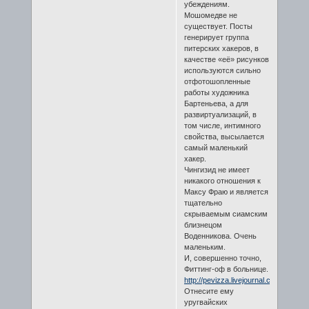
убеждениям.
Мошомедве не
существует. Посты
генерирует группа
питерских хакеров, в
качестве «её» рисунков
используются сильно
отфотошопленные
работы художника
Бартеньева, а для
развиртуализаций, в
том числе, интимного
свойства, высылается
самый маленький
хакер.
Чингизид не имеет
никакого отношения к
Максу Фраю и является
тщательно
скрываемым сиамским
близнецом
Воденникова. Очень
маленьким.
И, совершенно точно,
Фиттинг-оф в больнице.
http://pevizza.livejournal.com/527.htm
Отнесите ему
уругвайских