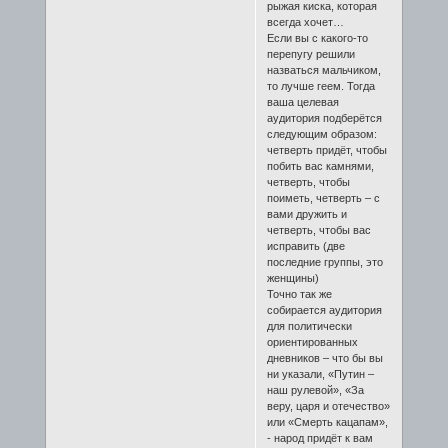
рыжая киска, которая
всегда хочет…
Если вы с какого-то
перепугу решили
назваться мальчиком,
то лучше геем. Тогда
ваша целевая
аудитория подберётся
следующим образом:
четверть придёт, чтобы
побить вас камнями,
четверть, чтобы
поиметь, четверть – с
вами дружить и
четверть, чтобы вас
исправить (две
последние группы, это
женщины)
Точно так же
собирается аудитория
для политически
ориентированных
дневников – что бы вы
ни указали, «Путин –
наш рулевой», «За
веру, царя и отечество»
или «Смерть кацапам»,
- народ придёт к вам