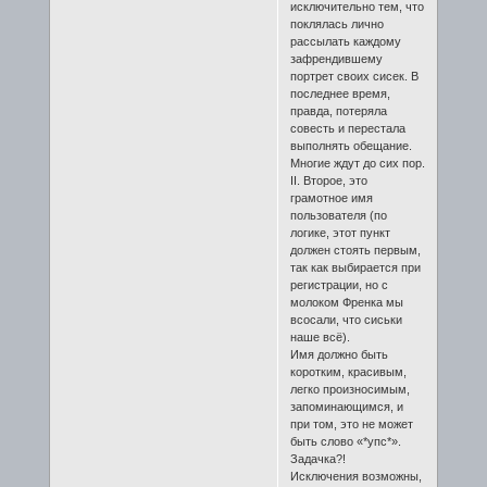
исключительно тем, что
поклялась лично
рассылать каждому
зафрендившему
портрет своих сисек. В
последнее время,
правда, потеряла
совесть и перестала
выполнять обещание.
Многие ждут до сих пор.
II. Второе, это
грамотное имя
пользователя (по
логике, этот пункт
должен стоять первым,
так как выбирается при
регистрации, но с
молоком Френка мы
всосали, что сиськи
наше всё).
Имя должно быть
коротким, красивым,
легко произносимым,
запоминающимся, и
при том, это не может
быть слово «*упс*».
Задачка?!
Исключения возможны,