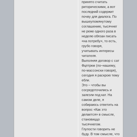
принято считать
риторическими, а вот
последний содержит
почву для диалога. По
вышеупомянутому
соглашению, тысячнег
не реже одного раза в
неделю обязан писать
«на потребу», то есть,
грубо говоря,
учитывать интересы
читателя.
Выполняя договор с сат
Фцптркм (по–нашему,
по-массонски говоря),
сегодня я раскрою тему
ебли.
Это – чтобы вы
сосредоточились и
залезли под кат. На
самом деле, я
собираюсь ответить на
вопрос «Как это
делается» в смысле,
становиццо
тысячнегом.
Глупости говорить не
буду. В том смысле, что