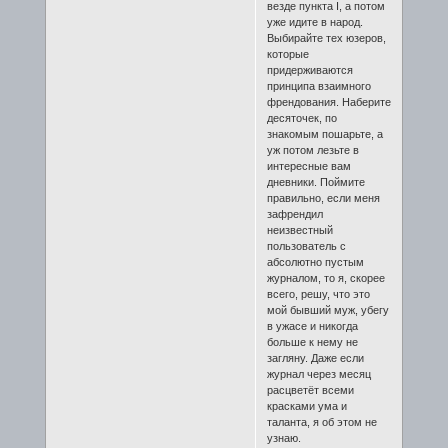
везде пункта I, а потом
уже идите в народ.
Выбирайте тех юзеров,
которые
придерживаются
принципа взаимного
френдования. Наберите
десяточек, по
знакомым пошарьте, а
уж потом лезьте в
интересные вам
дневники. Поймите
правильно, если меня
зафрендил
неизвестный
пользователь с
абсолютно пустым
журналом, то я, скорее
всего, решу, что это
мой бывший муж, убегу
в ужасе и никогда
больше к нему не
загляну. Даже если
журнал через месяц
расцветёт всеми
красками ума и
таланта, я об этом не
узнаю.