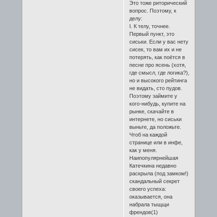
Это тоже риторический
вопрос. Поэтому, к
делу:
I. К телу, точнее.
Первый пункт, это
сиськи. Если у вас нету
сисек, то вам их и не
потерять, как поётся в
песне про ясень (хотя,
где смысл, где логика?),
но и высокого рейтинга
не видать, сто пудов.
Поэтому займите у
кого-нибудь, купите на
рынке, скачайте в
интернете, но сиськи
выньте, да положьте.
Чтоб на каждой
странице или в инфе,
как у меня.
Наипопулярнейшая
Катечкина недавно
раскрыла (под замком!)
скандальный секрет
своего успеха:
оказывается, она
набрала тыщщи
френдов(1)