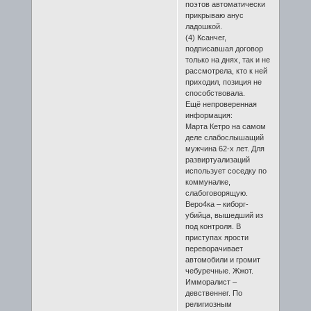
поэтов автоматически
прикрываю анус
ладошкой.
(4) Ксанчег,
подписавшая договор
только на днях, так и не
рассмотрела, кто к ней
приходил, позиция не
способствовала.
Ещё непроверенная
информация:
Марта Кетро на самом
деле слабослышащий
мужчина 62-х лет. Для
развиртуализаций
использует соседку по
коммуналке,
слабоговорящую.
Веро4ка – киборг-
убийца, вышедший из
под контроля. В
приступах ярости
переворачивает
автомобили и громит
чебуречные. Жжот.
Имморалист –
девственнег. По
религиозным