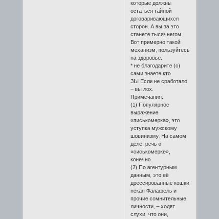
которые должны
остаться тайной
договаривающихся
сторон. А вы за это
станете тысячнегом.
Вот примерно такой
механизм, пользуйтесь
на здоровье.
* не благодарите (с)
сами знаете кто
ЗЫ Если не сработало
– вы лох.
Примечания.
(1) Популярное
выражение
«писькомерка», это
уступка мужскому
шовинизму. На самом
деле, речь о
«сиськомерке»,
конечно.
(2) По агентурным
данным, это её
дрессированные кошки,
некая Фалафель и
прочие сомнительные
личности, – ходят
слухи, что они,