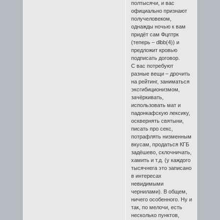
полтысячи, и вас
официально признают
получеловеком,
однажды ночью к вам
придёт сам Фцптрк
(теперь – dlbb(4)) и
предложит кровью
подписать договор.
С вас потребуют
разные вещи – дрочить
на рейтинг, заниматься
эксгибиционизмом,
зачёркивать,
использовать мат и
падонкафскую лексику,
осквернять святыни,
писать про секс,
потрафлять низменным
вкусам, продаться КГБ
задёшево, склочничать,
хамить и т.д. (у каждого
тысячнега это записано
в интересах
невидимыми
чернилами). В общем,
ничего особенного. Ну и
так, по мелочи, есть
несколько пунктов,