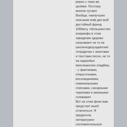
ровно с теми же
целями. Поэтому
многие путают.
Вообще, наилучшее
описание инф дал мой
достойный френд
1000мгц: «большинство
юзеринфо в этом
заведении здорово
смахивают не то на
школьнодецсадовские
тетрадочки с анкетами
и текстами песен, не то
на надгробья
мексиканских кладбищ
- с фантиками,
открыточками,
восклицаниями,
поминальными
списками, сахарными
черепами и змеиными
головами»
Вот на этом фоне вам
предстоит выеб
отличиться. Я
предпочла
литературно-
сентиментальную