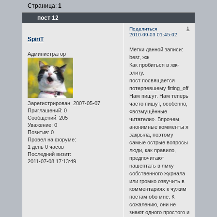
Страница:
1
пост 12
1
Поделиться
2010-09-03 01:45:02
SpiriT
Метки данной записи:
Администратор
best, жж
Как пробиться в жж-
элиту.
пост посвящается
потерпевшему fitting_off
Нам пишут. Нам теперь
Зарегистрирован
: 2007-05-07
часто пишут, особенно,
Приглашений:
0
«возмущённые
Сообщений:
205
читатели». Впрочем,
Уважение:
0
анонимные комменты я
Позитив:
0
закрыла, поэтому
Провел на форуме:
самые острые вопросы
1 день 0 часов
люди, как правило,
Последний визит:
предпочитают
2011-07-08 17:13:49
нашептать в ямку
собственного журнала
или громко озвучить в
комментариях к чужим
постам обо мне. К
сожалению, они не
знают одного простого и