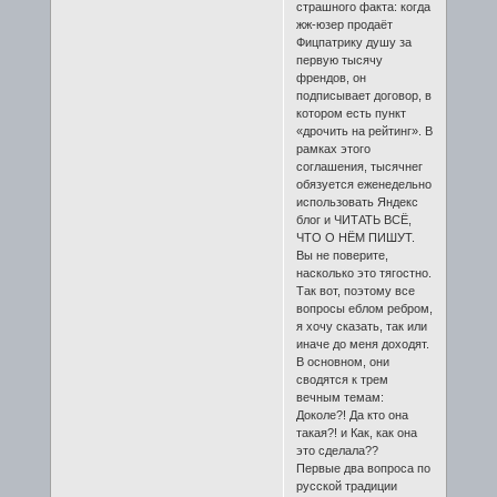
страшного факта: когда
жж-юзер продаёт
Фицпатрику душу за
первую тысячу
френдов, он
подписывает договор, в
котором есть пункт
«дрочить на рейтинг». В
рамках этого
соглашения, тысячнег
обязуется еженедельно
использовать Яндекс
блог и ЧИТАТЬ ВСЁ,
ЧТО О НЁМ ПИШУТ.
Вы не поверите,
насколько это тягостно.
Так вот, поэтому все
вопросы еблом ребром,
я хочу сказать, так или
иначе до меня доходят.
В основном, они
сводятся к трем
вечным темам:
Доколе?! Да кто она
такая?! и Как, как она
это сделала??
Первые два вопроса по
русской традиции