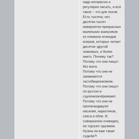
надо интересно и
регулярно писать, и всё
такое – это для лохов.
Есть тысячи, нет,
десятки тысяч
невероятно прекрасных
маленьких мальчиков
из племени огнеедов
юзеров, которых читает
десяток–другой
знакомых, и более
никто. Почему так?
Потому что они пишут
без мата.
Потому что они не
занимаются
эксгибиционизмом.
Потому что они пишут
по-русски и
сцуконизачёркивают.
Потому что они не
пропагандируют
насилия, наркотиков,
секса и ебли. И,
совершенно очевидно,
не торгуют оружием.
Нужна ли вам такая
судьба?!