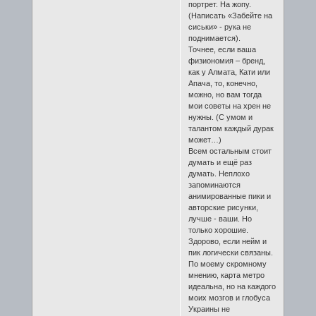
портрет. На жопу.
(Написать «Забейте на
сиськи» - рука не
поднимается).
Точнее, если ваша
физиономия – бренд,
как у Алмата, Кати или
Апача, то, конечно,
можно, но вам тогда
мои советы на хрен не
нужны. (С умом и
талантом каждый дурак
может…)
Всем остальным стоит
думать и ещё раз
думать. Неплохо
запоминаются
анимированные пики и
авторские рисунки,
лучше - ваши. Но
только хорошие.
Здорово, если нейм и
пик логически связаны.
По моему скромному
мнению, карта метро
идеальна, но на каждого
моих мозгов и глобуса
Украины не