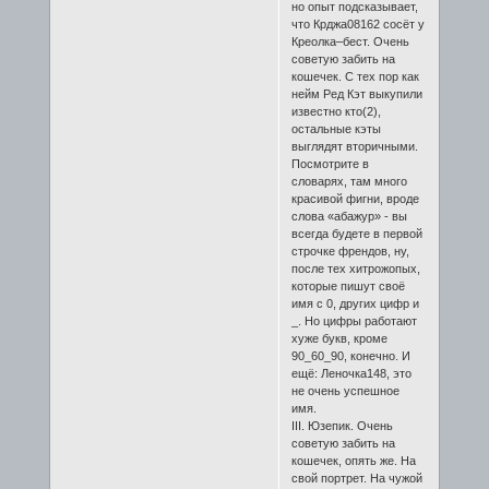
но опыт подсказывает,
что Крджа08162 сосёт у
Креолка–бест. Очень
советую забить на
кошечек. С тех пор как
нейм Ред Кэт выкупили
известно кто(2),
остальные кэты
выглядят вторичными.
Посмотрите в
словарях, там много
красивой фигни, вроде
слова «абажур» - вы
всегда будете в первой
строчке френдов, ну,
после тех хитрожопых,
которые пишут своё
имя с 0, других цифр и
_. Но цифры работают
хуже букв, кроме
90_60_90, конечно. И
ещё: Леночка148, это
не очень успешное
имя.
III. Юзепик. Очень
советую забить на
кошечек, опять же. На
свой портрет. На чужой