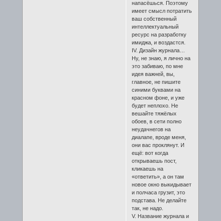
напасёшься. Поэтому
имеет смысл потратить
ваш собственный
интеллектуальный
ресурс на разработку
имиджа, и воздастся.
IV. Дизайн журнала…
Ну, не знаю, я лично на
это забиваю, по мне
идея важней, вы,
главное, не пишите
синими буквами на
красном фоне, и уже
будет неплохо. Не
вешайте тяжёлых
обоев, в сети полно
неудачнегов на
диалапе, вроде меня,
они вас проклянут. И
ещё: вот когда
открываешь пост,
кликаешь на
«ответить», а он там
новое окно выкидывает
и полчаса грузит, это
подстава. Не делайте
так, не надо.
V. Название журнала и