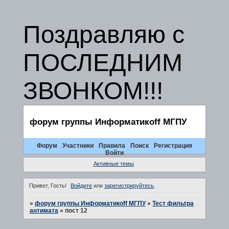
Поздравляю с
ПОСЛЕДНИМ
ЗВОНКОМ!!!
форум группы Информатикоff МГПУ
Форум
Участники
Правила
Поиск
Регистрация
Войти
Активные темы
Привет, Гость!
Войдите
или
зарегистрируйтесь
.
»
форум группы Информатикоff МГПУ
»
Тест фильтра
антимата
»
пост 12