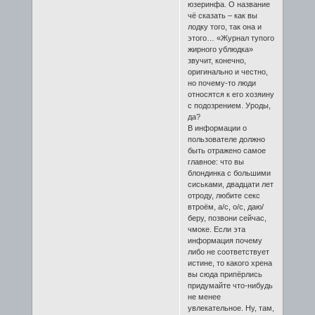
юзеринфа. О название
чё сказать – как вы
лодку того, так она и
этого… «Журнал тупого
жирного ублюдка»
звучит, конечно,
оригинально и честно,
но почему-то люди
относятся к его хозяину
с подозрением. Уроды,
да?
В информации о
пользователе должно
быть отражено самое
главное: что вы
блондинка с большими
сиськами, двадцати лет
отроду, любите секс
втроём, а/с, о/с, даю/
беру, позвони сейчас,
чмоке. Если эта
информация почему
либо не соответствует
истине, то какого хрена
вы сюда припёрлись
придумайте что-нибудь
не менее
увлекательное. Ну, там,