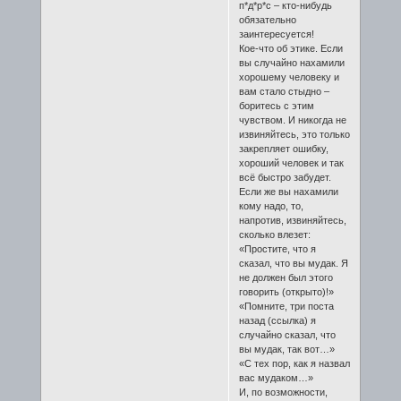
п*д*р*с – кто-нибудь
обязательно
заинтересуется!
Кое-что об этике. Если
вы случайно нахамили
хорошему человеку и
вам стало стыдно –
боритесь с этим
чувством. И никогда не
извиняйтесь, это только
закрепляет ошибку,
хороший человек и так
всё быстро забудет.
Если же вы нахамили
кому надо, то,
напротив, извиняйтесь,
сколько влезет:
«Простите, что я
сказал, что вы мудак. Я
не должен был этого
говорить (открыто)!»
«Помните, три поста
назад (ссылка) я
случайно сказал, что
вы мудак, так вот…»
«С тех пор, как я назвал
вас мудаком…»
И, по возможности,