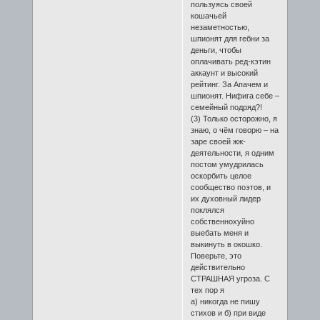
пользуясь своей
кошачьей
незаметностью,
шпионят для гебни за
деньги, чтобы
оплачивать ред-кэтин
аккаунт и высокий
рейтинг. За Апачем и
шпионят. Нифига себе –
семейный подряд?!
(3) Только осторожно, я
знаю, о чём говорю – на
заре своей жж-
деятельности, я одним
постом умудрилась
оскорбить целое
сообщество поэтов, и
их духовный лидер
поклялся
собственнохуйно
выебать меня и
выкинуть в окошко.
Поверьте, это
действительно
СТРАШНАЯ угроза. С
тех пор я
а) никогда не пишу
стихов и б) при виде