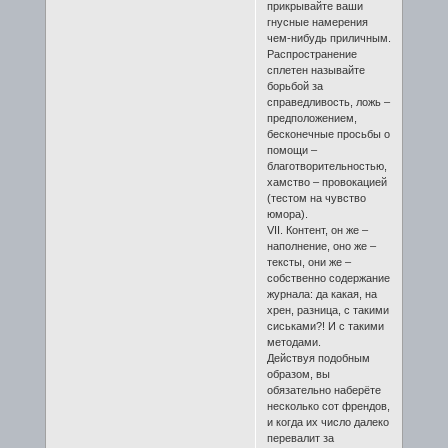
прикрывайте ваши
гнусные намерения
чем-нибудь приличным.
Распространение
сплетен называйте
борьбой за
справедливость, ложь –
предположением,
бесконечные просьбы о
помощи –
благотворительностью,
хамство – провокацией
(тестом на чувство
юмора).
VII. Контент, он же –
наполнение, оно же –
тексты, они же –
собственно содержание
журнала: да какая, на
хрен, разница, с такими
сиськами?! И с такими
методами.
Действуя подобным
образом, вы
обязательно наберёте
несколько сот френдов,
и когда их число далеко
перевалит за