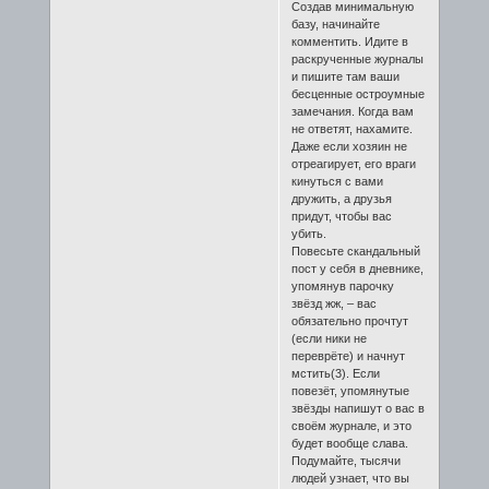
Создав минимальную
базу, начинайте
комментить. Идите в
раскрученные журналы
и пишите там ваши
бесценные остроумные
замечания. Когда вам
не ответят, нахамите.
Даже если хозяин не
отреагирует, его враги
кинуться с вами
дружить, а друзья
придут, чтобы вас
убить.
Повесьте скандальный
пост у себя в дневнике,
упомянув парочку
звёзд жж, – вас
обязательно прочтут
(если ники не
переврёте) и начнут
мстить(3). Если
повезёт, упомянутые
звёзды напишут о вас в
своём журнале, и это
будет вообще слава.
Подумайте, тысячи
людей узнает, что вы