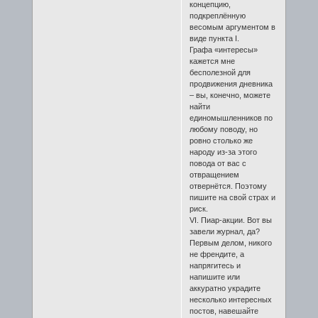
концепцию,
подкреплённую
весомым аргументом в
виде пункта I.
Графа «интересы»
кажется мне
бесполезной для
продвижения дневника
– вы, конечно, можете
найти
единомышленников по
любому поводу, но
ровно столько же
народу из-за этого
повода от вас с
отвращением
отвернётся. Поэтому
пишите на свой страх и
риск.
VI. Пиар-акции. Вот вы
завели журнал, да?
Первым делом, никого
не френдите, а
напрягитесь и
напишите или
аккуратно украдите
несколько интересных
постов, навешайте