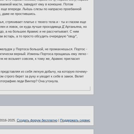
азываемой масти, завидует ему в конюшне. Потом
ия еще впереди. Льёшь слезы по напрасно проебанной
ж, даже не простившись.
, стряхивает платье с твоего тела и - ты и глазом еще
лен и ловок, он куда лучше проходимца Д`Артаньяна, но
до, а на большее Арамис и не рассчитывает. С ним
к встарь, а то просто обсудить очередную "овцу",
 желудок у Портоса большой, не промахнешься. Портос -
рактически верный. Измены Портоса прощаешь ему легко -
уж не возьмет совсем, к тому же, Арамис пригласил
, представляя из себя легкую добычу, на которую почему-
м строго берет за руку и уводит к себе в замок. Велит
фотографию леди Винтер? Она утонула.
2016-2025.
Создать форум бесплатно
|
Поддержать сервис