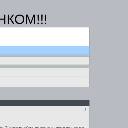
КОМ!!!
1
. Это первая любовь, первое хочу, первое могу, первое