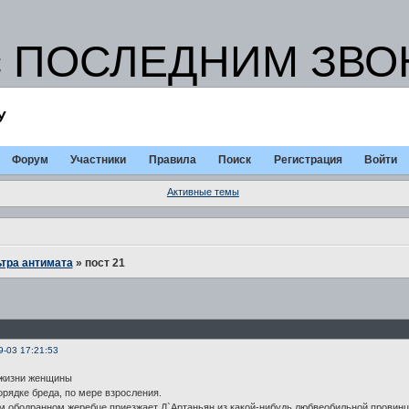
с ПОСЛЕДНИМ ЗВОН
У
Форум
Участники
Правила
Поиск
Регистрация
Войти
Активные темы
тра антимата
»
пост 21
9-03 17:21:53
 жизни женщины
орядке бреда, по мере взросления.
 ободранном жеребце приезжает Д`Артаньян из какой-нибудь любвеобильной провинции