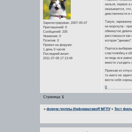
нельзя, первое а 
оказывается, что
девственности и 
Такую, зареванну
Зарегистрирован
: 2007-05-07
не моргнула - пр
Приглашений:
0
обманутое девичь
Сообщений:
205
расстаешься как 
Уважение:
0
Позитив:
0
которая "динамо"
Провел на форуме:
Портоса выбираеш
1 день 0 часов
сластолюбец и об
Последний визит:
он ведь все равн
2011-07-08 17:13:49
вместе съездить 
Приехав из отпус
то никто не зарит
вести себя хорош
0
Страница:
1
»
форум группы Информатикоff МГПУ
»
Тест филь