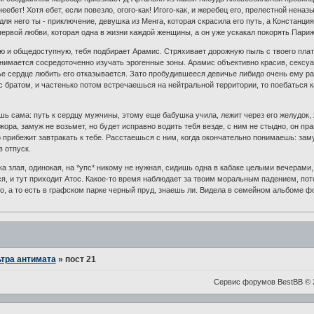
неебет! Хотя ебет, если повезло, огого-как! Игого-как, и жеребец его, прелестной нен
 для него ты - приключение, девушка из Менга, которая скрасила его путь, а Констанц
первой любви, которая одна в жизни каждой женщины, а он уже ускакал покорять Пари
ю и общедоступную, тебя подбирает Арамис. Стряхивает дорожную пыль с твоего платья
инимается сосредоточенно изучать эрогенные зоны. Арамис объективно красив, сексуа
е сердце любить его отказывается. Зато пробудившееся девичье либидо очень ему ра
с братом, и частенько потом встречаешься на нейтральной территории, то поебаться ка
.
ь сама: путь к сердцу мужчины, этому еще бабушка учила, лежит через его желудок,
жора, замуж не возьмет, но будет исправно водить тебя везде, с ним не стыдно, он п
о прибежит завтракать к тебе. Расстаешься с ним, когда окончательно понимаешь: зам
в отпуск.
ка злая, одинокая, на *упс* никому не нужная, сидишь одна в кабаке целыми вечерами
ся, и тут приходит Атос. Какое-то время наблюдает за твоим моральным падением, пото
о, а то есть в графском парке черный пруд, знаешь ли. Видела в семейном альбоме 
тра антимата
»
пост 21
Сервис форумов BestBB © 