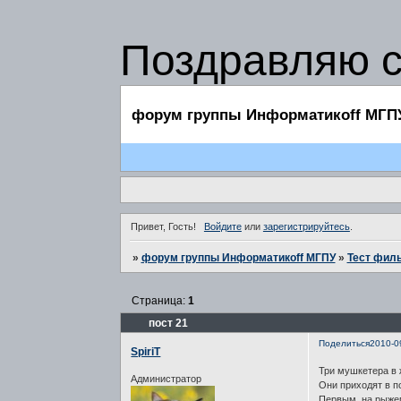
Поздравляю 
форум группы Информатикоff МГП
Привет, Гость!
Войдите
или
зарегистрируйтесь
.
»
форум группы Информатикоff МГПУ
»
Тест филь
Страница:
1
пост 21
Поделиться
2010-0
SpiriT
Три мушкетера в
Администратор
Они приходят в п
Первым, на рыжем