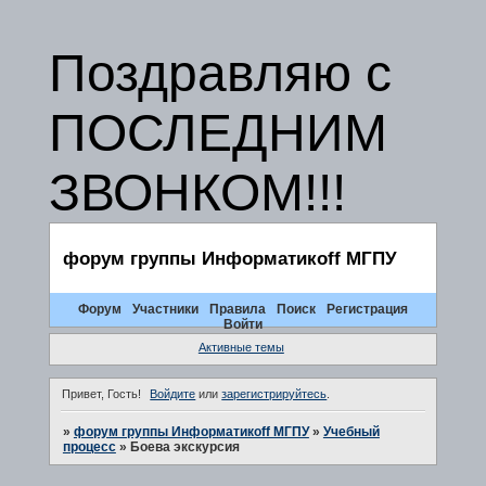
Поздравляю с
ПОСЛЕДНИМ
ЗВОНКОМ!!!
форум группы Информатикоff МГПУ
Форум
Участники
Правила
Поиск
Регистрация
Войти
Активные темы
Привет, Гость!
Войдите
или
зарегистрируйтесь
.
»
форум группы Информатикоff МГПУ
»
Учебный
процесс
»
Боева экскурсия