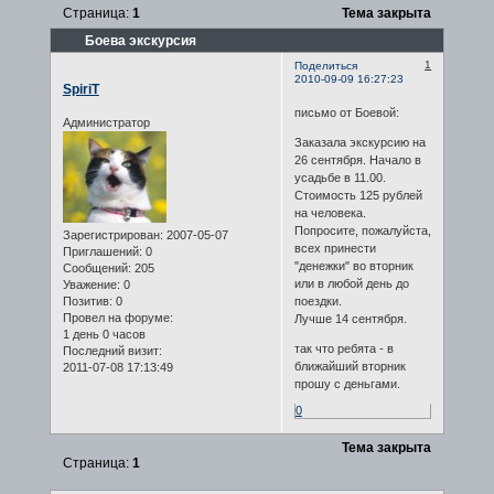
Страница:
1
Тема закрыта
Боева экскурсия
1
Поделиться
2010-09-09 16:27:23
SpiriT
письмо от Боевой:
Администратор
Заказала экскурсию на
26 сентября. Начало в
усадьбе в 11.00.
Стоимость 125 рублей
на человека.
Попросите, пожалуйста,
Зарегистрирован
: 2007-05-07
всех принести
Приглашений:
0
"денежки" во вторник
Сообщений:
205
или в любой день до
Уважение:
0
Позитив:
0
поездки.
Провел на форуме:
Лучше 14 сентября.
1 день 0 часов
так что ребята - в
Последний визит:
ближайший вторник
2011-07-08 17:13:49
прошу с деньгами.
0
Тема закрыта
Страница:
1