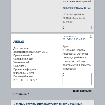
пока он ее не исправит!
http://ifolder.ru/20248793
Отредактировано
Assara (2010-11-13
12:03:20)
0
2
Поделиться
2010-11-15 13:44:17
димама
Курто
Долгожитель
!! Спасибо Любовь
Зарегистрирован
: 2007-05-07
Андреевна! Осталось
Приглашений:
0
теперь доработаьть
Сообщений:
110
триклятую рабочую
Уважение:
+1
программу и я займусь
Позитив:
0
универом!!
Провел на форуме:
9 часов 55 минут
0
Последний визит:
2011-08-15 01:00:27
Тема закрыта
Страница:
1
»
форум группы Информатикоff МГПУ
»
Учебный