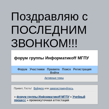
Поздравляю с
ПОСЛЕДНИМ
ЗВОНКОМ!!!
форум группы Информатикоff МГПУ
Форум
Участники
Правила
Поиск
Регистрация
Войти
Активные темы
Привет, Гость!
Войдите
или
зарегистрируйтесь
.
»
форум группы Информатикоff МГПУ
»
Учебный
процесс
»
промежуточная аттестация