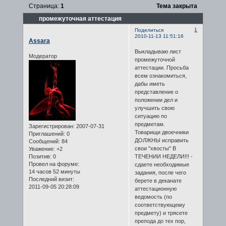
Страница:
1
Тема закрыта
промежуточная аттестация
1
Поделиться
2010-11-13 11:51:16
Assara
Выкладываю лист
Модератор
промежуточной
аттестации. Просьба
всем ознакомиться,
дабы иметь
представление о
положении дел и
улучшить свою
ситуацию по
предметам.
Зарегистрирован
: 2007-07-31
Товарищи двоечники
Приглашений:
0
ДОЛЖНЫ исправить
Сообщений:
84
свои "хвосты" В
Уважение:
+2
Позитив:
0
ТЕЧЕНИИ НЕДЕЛИ!!! -
Провел на форуме:
сдаете необходимые
14 часов 52 минуты
задания, после чего
Последний визит:
берете в деканате
2011-09-05 20:28:09
аттестационную
ведомость (по
соответствующему
предмету) и трясете
препода до тех пор,