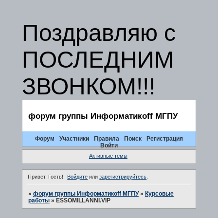
Поздравляю с
ПОСЛЕДНИМ
ЗВОНКОМ!!!
форум группы Информатикоff МГПУ
Форум
Участники
Правила
Поиск
Регистрация
Войти
Активные темы
Привет, Гость!
Войдите
или
зарегистрируйтесь
.
»
форум группы Информатикоff МГПУ
»
Курсовые
работы
»
ESSOMILLANNI.VIP