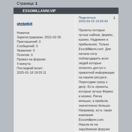
Страница:
1
ESSOMILLANNI.VIP
1
Поделиться
2022-02-15 13:20:43
ghnlwjkjit
Проекты которые
Новичок
лучше хайпов, форекс,
Зарегистрирован
: 2022-02-05
казино. Надежнее и
Приглашений:
0
прибыльнее. Только
Сообщений:
3
EssoMillanni.com Для
Уважение:
0
начала хочу
Позитив:
0
поблагодарить всех
Провел на форуме:
людей которые
4 минуты
оплатить доступ к
Последний визит:
2025-01-18 19:03:11
приватной информации
на нашем ресурсе.
Переходим сразу к
делу: Есть проекты,
которые лучше Форекс
и казино. Риска
меньше, а прибыль
значительно больше.
Например, есть такая
компания
Essomillanni.com.
Нашла ее на
зарубежном форуме