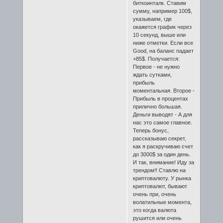
биткоинталк. Ставим
сумму, например 100$,
указываем, где
окажется график через
10 секунд, выше или
ниже отметки. Если все
Good, на баланс падает
+85$. Получается:
Первое - не нужно
ждать сутками,
прибыль
моментальная. Второе -
Прибыль в процентах
прилично большая.
Деньги выводят - А для
нас это самое главное.
Теперь бонус,
рассказываю секрет,
как я раскручиваю счет
до 3000$ за один день.
И так, внимание! Иду за
трендом!! Ставлю на
криптовалюту. У рынка
криптовалют, бывают
очень при, очень
волатильные момента,
это когда валюта
рушится или очень