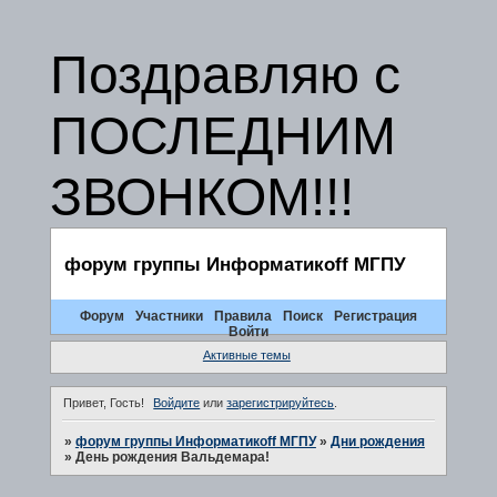
Поздравляю с
ПОСЛЕДНИМ
ЗВОНКОМ!!!
форум группы Информатикоff МГПУ
Форум
Участники
Правила
Поиск
Регистрация
Войти
Активные темы
Привет, Гость!
Войдите
или
зарегистрируйтесь
.
»
форум группы Информатикоff МГПУ
»
Дни рождения
»
День рождения Вальдемара!