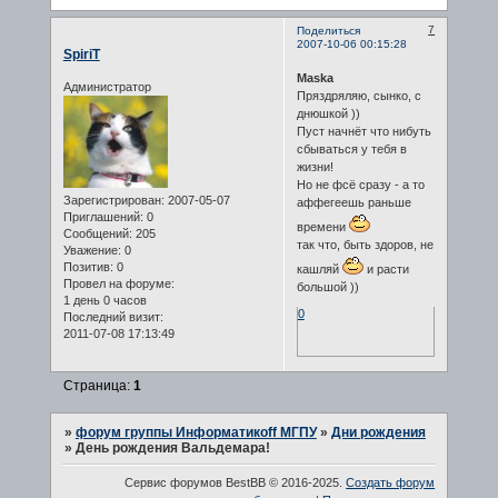
7
Поделиться
2007-10-06 00:15:28
SpiriT
Maska
Администратор
Пряздряляю, сынко, с
днюшкой ))
Пуст начнёт что нибуть
сбываться у тебя в
жизни!
Но не фсё сразу - а то
Зарегистрирован
: 2007-05-07
аффегеешь раньше
Приглашений:
0
времени
Сообщений:
205
так что, быть здоров, не
Уважение:
0
Позитив:
0
кашляй
и расти
Провел на форуме:
большой ))
1 день 0 часов
0
Последний визит:
2011-07-08 17:13:49
Страница:
1
»
форум группы Информатикоff МГПУ
»
Дни рождения
»
День рождения Вальдемара!
Сервис форумов BestBB © 2016-2025.
Создать форум