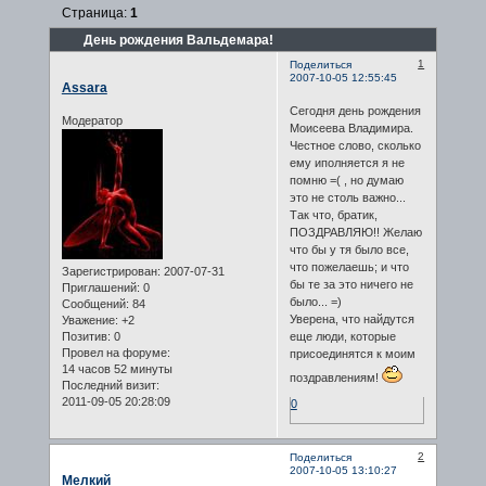
Страница:
1
День рождения Вальдемара!
1
Поделиться
2007-10-05 12:55:45
Assara
Сегодня день рождения
Модератор
Моисеева Владимира.
Честное слово, сколько
ему иполняется я не
помню =( , но думаю
это не столь важно...
Так что, братик,
ПОЗДРАВЛЯЮ!! Желаю
что бы у тя было все,
что пожелаешь; и что
Зарегистрирован
: 2007-07-31
бы те за это ничего не
Приглашений:
0
было... =)
Сообщений:
84
Уверена, что найдутся
Уважение:
+2
Позитив:
0
еще люди, которые
Провел на форуме:
присоединятся к моим
14 часов 52 минуты
поздравлениям!
Последний визит:
2011-09-05 20:28:09
0
2
Поделиться
2007-10-05 13:10:27
Мелкий