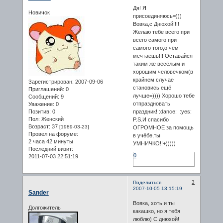
Дя! Я
Новичок
присоединяюсь=)))
Вовка,с Днюхой!!!!
Желаю тебе всего при
всего самого при
самого того,о чём
мечтаешь!!! Оставайся
таким же весёлым и
хорошим человечком(в
крайнем случае
Зарегистрирован
: 2007-09-06
становись ещё
Приглашений:
0
лучше=)))) Хорошо тебе
Сообщений:
9
отпраздновать
Уважение:
0
Позитив:
0
праздник! :dance: :yes:
Пол:
Женский
P.S.И спасибо
Возраст:
37
[1989-03-23]
ОГРОМНОЕ за помощь
Провел на форуме:
в учёбе,ты
2 часа 42 минуты
УМНИЧКО!!+)))))
Последний визит:
0
2011-07-03 22:51:19
3
Поделиться
2007-10-05 13:15:19
Sander
Вовка, хоть и ты
Долгожитель
какашко, но я тебя
люблю) С днюхой!