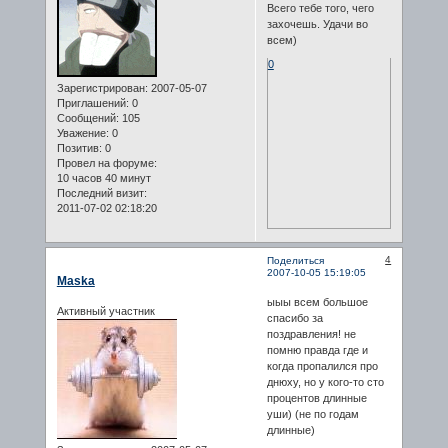
Всего тебе того, чего
захочешь. Удачи во
всем)
0
Зарегистрирован
: 2007-05-07
Приглашений:
0
Сообщений:
105
Уважение:
0
Позитив:
0
Провел на форуме:
10 часов 40 минут
Последний визит:
2011-07-02 02:18:20
4
Поделиться
2007-10-05 15:19:05
Maska
ыыы всем большое
Активный участник
спасибо за
поздравления! не
помню правда где и
когда пропалился про
днюху, но у кого-то сто
процентов длинные
уши) (не по годам
длинные)