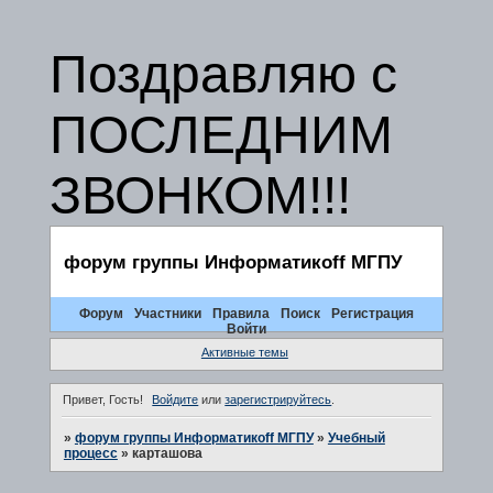
Поздравляю с
ПОСЛЕДНИМ
ЗВОНКОМ!!!
форум группы Информатикоff МГПУ
Форум
Участники
Правила
Поиск
Регистрация
Войти
Активные темы
Привет, Гость!
Войдите
или
зарегистрируйтесь
.
»
форум группы Информатикоff МГПУ
»
Учебный
процесс
»
карташова