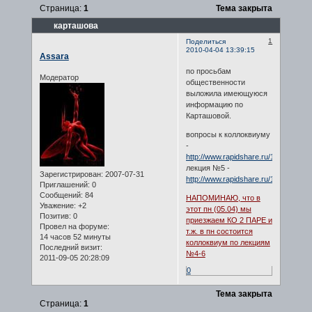
Страница:
1
Тема закрыта
карташова
1
Поделиться
2010-04-04 13:39:15
Assara
по просьбам
Модератор
общественности
выложила имеющуюся
информацию по
Карташовой.
вопросы к коллоквиуму
-
http://www.rapidshare.ru/1436024
лекция №5 -
Зарегистрирован
: 2007-07-31
http://www.rapidshare.ru/1436026
Приглашений:
0
Сообщений:
84
НАПОМИНАЮ, что в
Уважение:
+2
этот пн (05.04) мы
Позитив:
0
приезжаем КО 2 ПАРЕ и
Провел на форуме:
т.ж. в пн состоится
14 часов 52 минуты
коллоквиум по лекциям
Последний визит:
№4-6
2011-09-05 20:28:09
0
Тема закрыта
Страница:
1