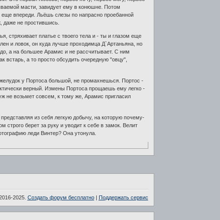
азываемой масти, завидует ему в конюшне. Потом
ия еще впереди. Льёшь слезы по напрасно проебанной
ж, даже не простившись.
, стряхивает платье с твоего тела и - ты и глазом еще
лен и ловок, он куда лучше проходимца Д`Артаньяна, но
до, а на большее Арамис и не рассчитывает. С ним
к встарь, а то просто обсудить очередную "овцу",
 желудок у Портоса большой, не промахнешься. Портос -
рактически верный. Измены Портоса прощаешь ему легко -
уж не возьмет совсем, к тому же, Арамис пригласил
, представляя из себя легкую добычу, на которую почему-
м строго берет за руку и уводит к себе в замок. Велит
фотографию леди Винтер? Она утонула.
2016-2025.
Создать форум бесплатно
|
Поддержать сервис