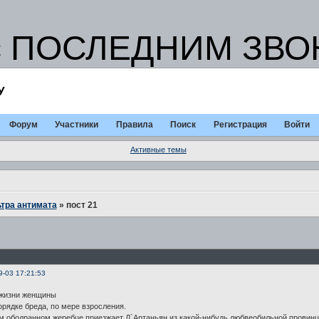
с ПОСЛЕДНИМ ЗВОН
У
Форум
Участники
Правила
Поиск
Регистрация
Войти
Активные темы
тра антимата
»
пост 21
9-03 17:21:53
 жизни женщины
орядке бреда, по мере взросления.
 ободранном жеребце приезжает Д`Артаньян из какой-нибудь любвеобильной провинции