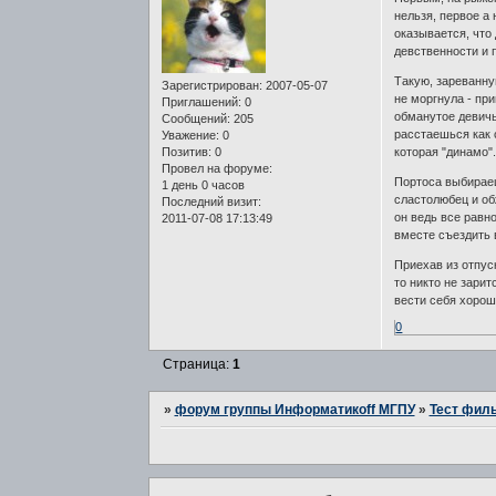
нельзя, первое а 
оказывается, что
девственности и 
Такую, зареванну
Зарегистрирован
: 2007-05-07
не моргнула - пр
Приглашений:
0
обманутое девичь
Сообщений:
205
расстаешься как 
Уважение:
0
Позитив:
0
которая "динамо"
Провел на форуме:
Портоса выбираеш
1 день 0 часов
сластолюбец и об
Последний визит:
он ведь все равн
2011-07-08 17:13:49
вместе съездить 
Приехав из отпус
то никто не зарит
вести себя хорош
0
Страница:
1
»
форум группы Информатикоff МГПУ
»
Тест филь