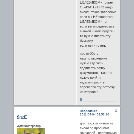
ЦЕЛЕВИКОМ - то вам
ОБЯЗАТЕЛЬНО надо
писать такое заявление
если вы НЕ являетесь
ЦЕЛЕВИКОМ - то:
если вы определились,
в какой школе будете -
то нужно писать эту
бумажку
если нет - то нет.
про субботу:
нам по окончании
нужно сделать/
подписать пачку
документов - так что
нужно прийти.
надо ли просить
перенести эту встречу
на вторник?
0
2
Поделиться
2011-04-04 08:53:16
SpiriT
для тех, кто ничего не
Администратор
писал по просьбам
Шурковой - необходимо