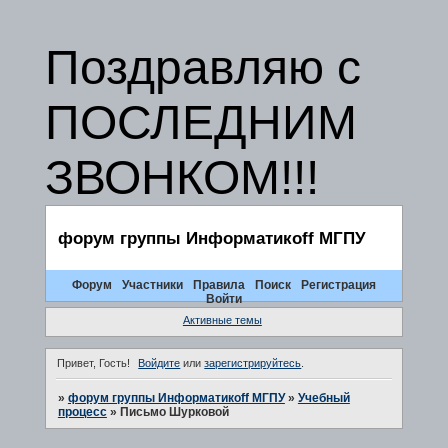
Поздравляю с
ПОСЛЕДНИМ
ЗВОНКОМ!!!
форум группы Информатикоff МГПУ
Форум
Участники
Правила
Поиск
Регистрация
Войти
Активные темы
Привет, Гость!
Войдите
или
зарегистрируйтесь
.
»
форум группы Информатикоff МГПУ
»
Учебный
процесс
»
Письмо Шурковой