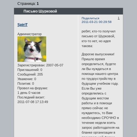
Страница:
1
Письмо Шурковой
1
Поделиться
2011-03-21 00:29:58
SpiriT
ребят, кто-то получил
Администратор
письмо от Шурковой,
кто-то нет, но идея
такова:
Дорогие выпускники!
Пришло время
определиться, будете
Зарегистрирован
: 2007-05-07
ли Вы нуждаться в
Приглашений:
0
помощи нашего центра
Сообщений:
205
по трудоустройству в
Уважение:
0
Позитив:
0
будущем учебном году.
Провел на форуме:
Если Вы уже
1 день 0 часов
определились с
Последний визит:
будущим местом
2011-07-08 17:13:49
работы и в помощи
прямо сейчас не
нуждаетесь, то Вам
необходимо СРОЧНО в
течение недели взять
запрос работодателя на
бланке организации в