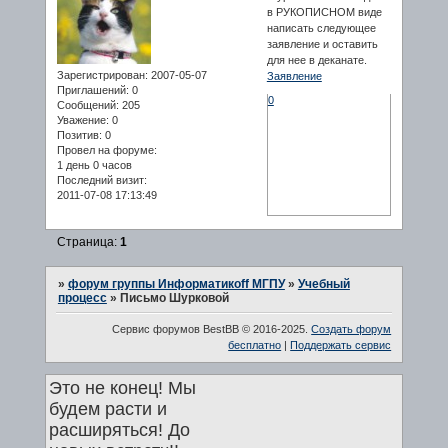
в РУКОПИСНОМ виде
написать следующее
заявление и оставить
для нее в деканате.
Зарегистрирован
: 2007-05-07
Заявление
Приглашений:
0
0
Сообщений:
205
Уважение:
0
Позитив:
0
Провел на форуме:
1 день 0 часов
Последний визит:
2011-07-08 17:13:49
Страница:
1
»
форум группы Информатикоff МГПУ
»
Учебный
процесс
»
Письмо Шурковой
Сервис форумов BestBB © 2016-2025.
Создать форум
бесплатно
|
Поддержать сервис
Это не конец! Мы
будем расти и
расширяться! До