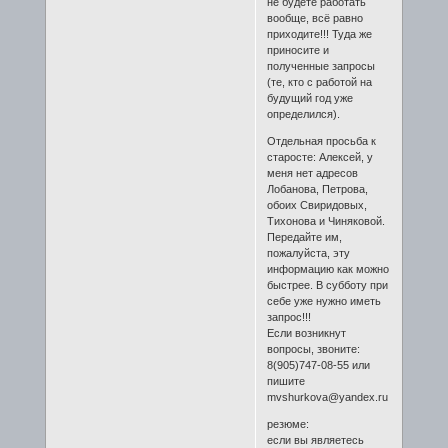
не будете работать
вообще, всё равно
приходите!!! Туда же
приносите и
полученные запросы
(те, кто с работой на
будущий год уже
определился).
Отдельная просьба к
старосте: Алексей, у
меня нет адресов
Лобанова, Петрова,
обоих Свиридовых,
Тихонова и Чиняковой.
Передайте им,
пожалуйста, эту
информацию как можно
быстрее. В субботу при
себе уже нужно иметь
запрос!!!
Если возникнут
вопросы, звоните:
8(905)747-08-55 или
пишите
mvshurkova@yandex.ru
резюме:
если вы являетесь