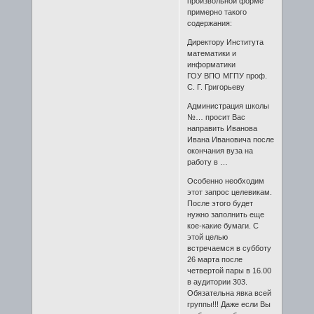
произвольной форме
примерно такого
содержания:
Директору Института
математики и
информатики
ГОУ ВПО МГПУ проф.
С. Г. Григорьеву
Администрация школы
№… просит Вас
направить Иванова
Ивана Ивановича после
окончания вуза на
работу в …
Особенно необходим
этот запрос целевикам.
После этого будет
нужно заполнить еще
кое-какие бумаги. С
этой целью
встречаемся в субботу
26 марта после
четвертой пары в 16.00
в аудитории 303.
Обязательна явка всей
группы!!! Даже если Вы