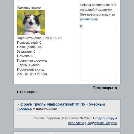
качаем расписание без
Администратор
ожиданий и задержек
(без премиум акаунта)
расписание
0
Зарегистрирован
: 2007-05-07
Приглашений:
0
Сообщений:
205
Уважение:
0
Позитив:
0
Провел на форуме:
1 день 0 часов
Последний визит:
2011-07-08 17:13:49
Тема закрыта
Страница:
1
»
форум группы Информатикоff МГПУ
»
Учебный
процесс
»
расписание
Сервис форумов BestBB © 2016-2025.
Создать форум
бесплатно
|
Поддержать сервис