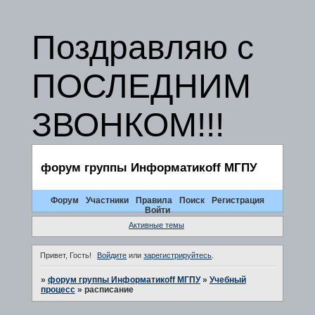
Поздравляю с
ПОСЛЕДНИМ
ЗВОНКОМ!!!
форум группы Информатикоff МГПУ
Форум
Участники
Правила
Поиск
Регистрация
Войти
Активные темы
Привет, Гость!
Войдите
или
зарегистрируйтесь
.
»
форум группы Информатикоff МГПУ
»
Учебный
процесс
»
расписание