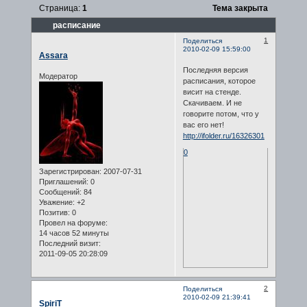
Страница:
1
Тема закрыта
расписание
1
Поделиться
2010-02-09 15:59:00
Assara
Последняя версия
Модератор
расписания, которое
висит на стенде.
Скачиваем. И не
говорите потом, что у
вас его нет!
http://ifolder.ru/16326301
0
Зарегистрирован
: 2007-07-31
Приглашений:
0
Сообщений:
84
Уважение:
+2
Позитив:
0
Провел на форуме:
14 часов 52 минуты
Последний визит:
2011-09-05 20:28:09
2
Поделиться
2010-02-09 21:39:41
SpiriT